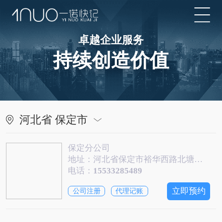
卓越企业服务
持续创造价值
河北省 保定市
保定分公司
地址：河北省保定市裕华西路北塘胡同侨升大厦406室
电话：
15533285489
立即预约
公司注册
代理记账