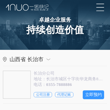
卓越企业服务
持续创造价值
山西省 长治市
长治分公司
地址：长治市城区十字街华龙商务8022室
电话：
0355-7888886
立即预约
公司注册
代理记账