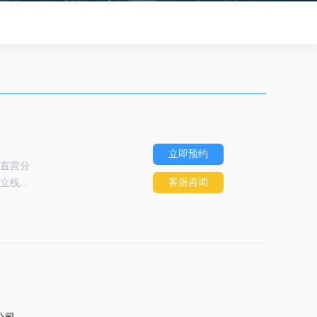
立即预约
下直营分
客服咨询
创立线下
咨询等
统一，
公司