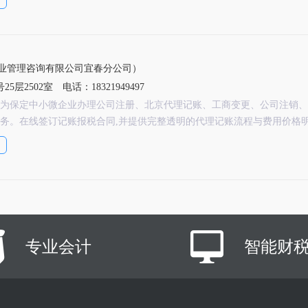
业管理咨询有限公司宜春分公司）
5层2502室
电话：18321949497
为保定中小微企业办理公司注册、北京代理记账、工商变更、公司注销、
务。在线签订记账报税合同,并提供完整透明的代理记账流程与费用价格
专业会计
智能财