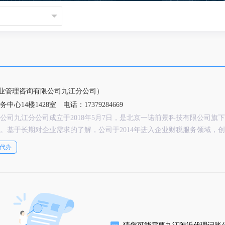
业管理咨询有限公司九江分公司）
中心14楼1428室
电话：17379284669
公司九江分公司成立于2018年5月7日，是北京一诺前景科技有限公司旗
。基于长期对企业需求的了解，公司于2014年进入企业财税服务领域，
企业提供专业的工商注册、代理记账、会计和审计服务、税务咨询、管理
代办
解决方案，目前在全国30余个省（市）设有300家直营分公司，服务标准
业的财税服务。
猜您可能需要九江附近代理记账