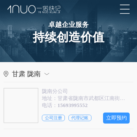
卓越企业服务
持续创造价值
甘肃 陇南
陇南分公司
地址：甘肃省陇南市武都区江南街道长江大道天泽世纪新城A区公建楼4楼401号
电话：
15693995552
立即预约
公司注册
代理记账