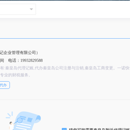
记企业管理有限公司）
空间
电话：19932829588
有:秦皇岛代理记账,代办秦皇岛公司注册与注销,秦皇岛工商变更。一诺快
专业的财税服务。
代办
猜您可能需要秦皇岛附近代理记账