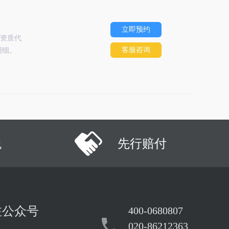
立即预约
资质代
客服咨询
明细。
税
先行赔付
注公众号
400-0680807
020-86212363