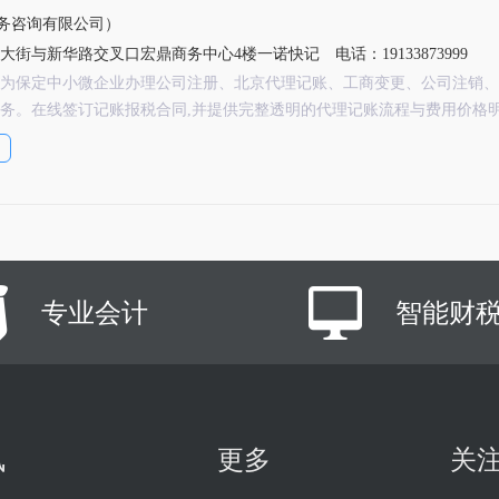
务咨询有限公司）
大街与新华路交叉口宏鼎商务中心4楼一诺快记
电话：19133873999
为保定中小微企业办理公司注册、北京代理记账、工商变更、公司注销、
务。在线签订记账报税合同,并提供完整透明的代理记账流程与费用价格
专业会计
智能财
讯
更多
关