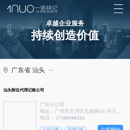
卓越企业服务
持续创造价值
广东省 汕头
汕头附近代理记账公司
广州分公司
地址：广州市天河区元岗路601号天河慧通产业广场A1区615-620房
电话：
17389100333
立即预约
公司注册
代理记账