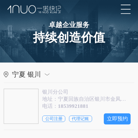
卓越企业服务
持续创造价值
宁夏 银川
银川分公司
地址：宁夏回族自治区银川市金凤区正源北街与北京中路交汇处瑞银财富中心2号楼20层4号办公
电话：
18539921881
立即预约
公司注册
代理记账