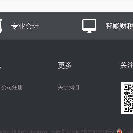
专业会计
智能财
讯
更多
关
公司注册
关于我们
.cn Inc All Rights Reserved. 一诺快记
京ICP备09016670号-8
京公网