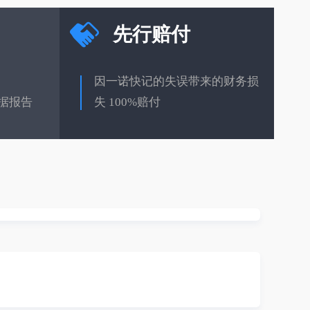
先行赔付
因一诺快记的失误带来的财务损
据报告
失 100%赔付