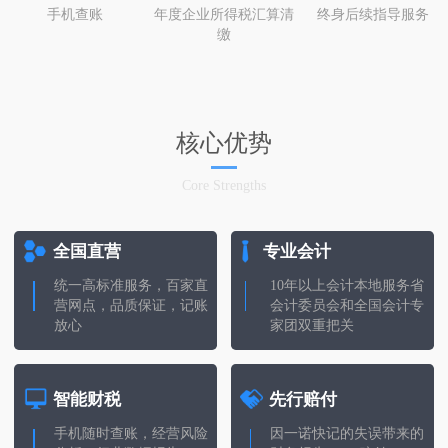
手机查账
年度企业所得税汇算清
终身后续指导服务
缴
核心优势
Core Strengths
全国直营
专业会计
统一高标准服务，百家直
10年以上会计本地服务省
营网点，品质保证，记账
会计委员会和全国会计专
放心
家团双重把关
智能财税
先行赔付
手机随时查账，经营风险
因一诺快记的失误带来的