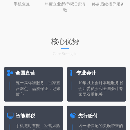
手机查账
年度企业所得税汇算清
终身后续指导服务
缴
核心优势
Core Strengths
全国直营
专业会计
统一高标准服务，百家直
10年以上会计本地服务省
营网点，品质保证，记账
会计委员会和全国会计专
放心
家团双重把关
智能财税
先行赔付
手机随时查账，经营风险
因一诺快记的失误带来的