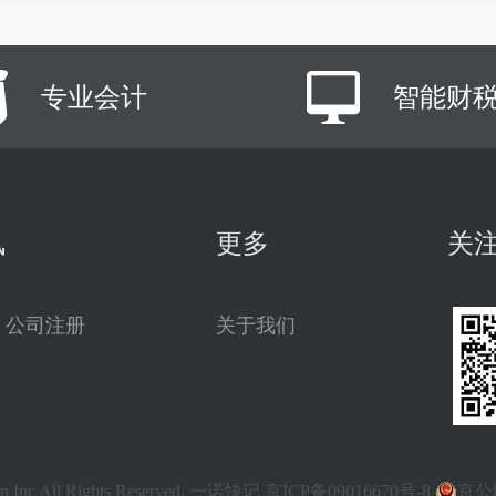
专业会计
智能财
讯
更多
关
公司注册
关于我们
.cn Inc All Rights Reserved. 一诺快记
京ICP备09016670号-8
京公网