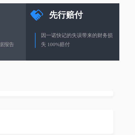
先行赔付
因一诺快记的失误带来的财务损
据报告
失 100%赔付